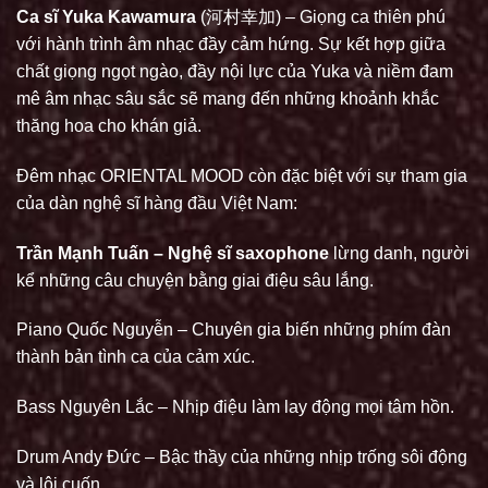
Ca sĩ Yuka Kawamura
(河村幸加) – Giọng ca thiên phú
với hành trình âm nhạc đầy cảm hứng. Sự kết hợp giữa
chất giọng ngọt ngào, đầy nội lực của Yuka và niềm đam
mê âm nhạc sâu sắc sẽ mang đến những khoảnh khắc
thăng hoa cho khán giả.
Đêm nhạc ORIENTAL MOOD còn đặc biệt với sự tham gia
của dàn nghệ sĩ hàng đầu Việt Nam:
Trần Mạnh Tuấn – Nghệ sĩ saxophone
lừng danh, người
kể những câu chuyện bằng giai điệu sâu lắng.
Piano Quốc Nguyễn – Chuyên gia biến những phím đàn
thành bản tình ca của cảm xúc.
Bass Nguyên Lắc – Nhịp điệu làm lay động mọi tâm hồn.
Drum Andy Đức – Bậc thầy của những nhịp trống sôi động
và lôi cuốn.