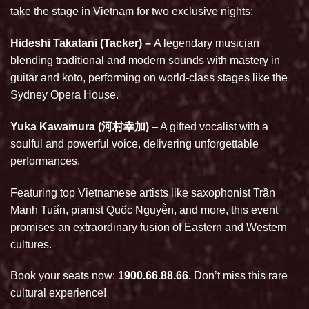
take the stage in Vietnam for two exclusive nights:
Hideshi Takatani (Tacker) –
A legendary musician
blending traditional and modern sounds with mastery in
guitar and koto, performing on world-class stages like the
Sydney Opera House.
Yuka Kawamura (河村幸加)
– A gifted vocalist with a
soulful and powerful voice, delivering unforgettable
performances.
Featuring top Vietnamese artists like saxophonist Trần
Mạnh Tuấn, pianist Quốc Nguyễn, and more, this event
promises an extraordinary fusion of Eastern and Western
cultures.
Book your seats now:
1900.66.88.66.
Don’t miss this rare
cultural experience!