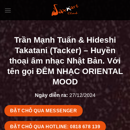
Bỏ
qua
nội
dung
Trần Mạnh Tuấn & Hideshi
Takatani (Tacker) – Huyền
thoại âm nhạc Nhật Bản. Với
tên gọi ĐÊM NHẠC ORIENTAL
MOOD
Ngày diễn ra:
27/12/2024
ĐẶT CHỖ QUA MESSENGER
ĐẶT CHỖ QUA HOTLINE: 0818 678 139