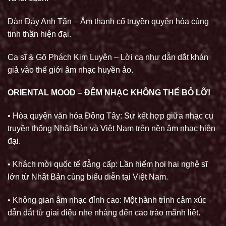
Đàn Đáy Anh Tấn – Âm thanh cổ truyền quyện hòa cùng
tinh thần hiện đại.
Ca sĩ & Gõ Phách Kim Luyên – Lời ca như dẫn dắt khán
giả vào thế giới âm nhạc huyền ảo.
ORIENTAL MOOD – ĐÊM NHẠC KHÔNG THỂ BỎ LỠ!
• Hòa quyện văn hóa Đông Tây: Sự kết hợp giữa nhạc cụ
truyền thống Nhật Bản và Việt Nam trên nền âm nhạc hiện
đại.
• Khách mời quốc tế đẳng cấp: Lần hiếm hoi hai nghệ sĩ
lớn từ Nhật Bản cùng biểu diễn tại Việt Nam.
• Không gian âm nhạc đỉnh cao: Một hành trình cảm xúc
dẫn dắt từ giai điệu nhẹ nhàng đến cao trào mãnh liệt.