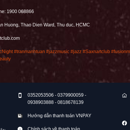
ine: 1900 068866
n Huong, Thao Dien Ward, Thu duc, HCMC
tclub.com
cNight
#tranmanhtuan
#jazzmusic
#jazz
#Saxnartclub
#fusionm
eauty
0352053506 - 0379900059 -
0938903888 - 0818678139
Hướng dẫn thanh toán VNPAY
Chính sách về thanh toán