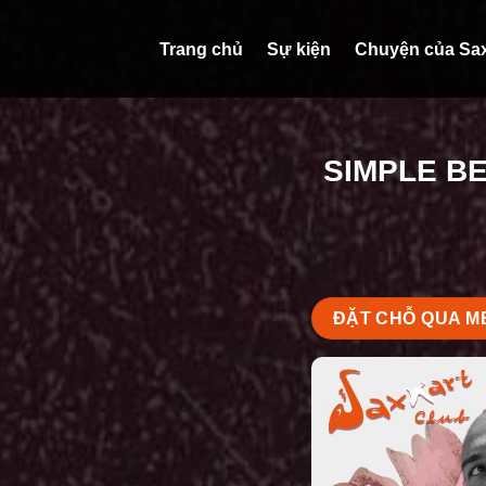
Bỏ
qua
Trang chủ
Sự kiện
Chuyện của Sax
nội
dung
SIMPLE BE
ĐẶT CHỖ QUA 