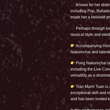
Known for her distin
including Pop, Ballads
made her a beloved arti
Perhaps through lov
musical style and mind
Accompanying Hong
Nakornchai and talent
Pong Nakornchai is 
including the Live Con
versatility as a drummer
Tran Manh Tuan is a
exceptional skill and 
and has been invited t