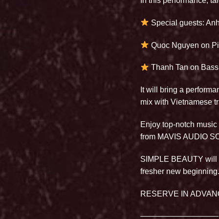
In this performance, tale
Special guests: An
Quoc Nguyen on P
Thanh Tan on Bass
It will bring a perform
mix with Vietnamese tr
Enjoy top-notch music
from MAVIS AUDIO S
SIMPLE BEAUTY will be
fresher new beginning
RESERVE IN ADVAN
——————————