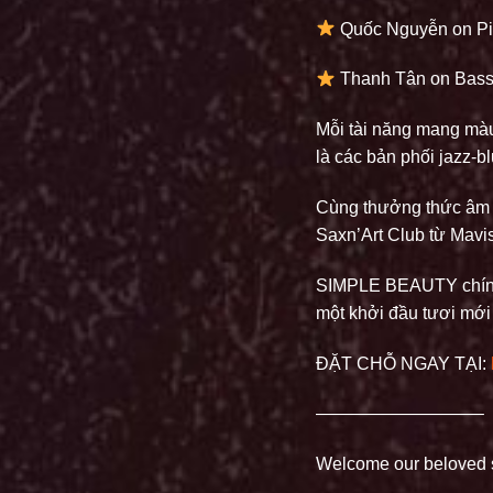
Quốc Nguyễn on P
Thanh Tân on Bas
Mỗi tài năng mang màu
là các bản phối jazz-
Cùng thưởng thức âm 
Saxn’Art Club từ Mavis
SIMPLE BEAUTY chính l
một khởi đầu tươi mới
ĐẶT CHỖ NGAY TẠI:
—————————–
Welcome our beloved s