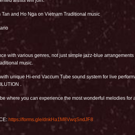
nted artists will join:
h Tan and Ho Nga on Vietnam Traditional music
iano
ance with various genres, not just simple jazz-blue arrangements
aditional music.
 with unique Hi-end Vaccum Tube sound system for live perform
OLUTION .
 where you can experience the most wonderful melodies for a
.
CE:
https://forms.gle/dnkHa1M8VwqSndJF8