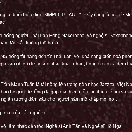
.
g tại buổi biểu diễn SIMPLE BEAUTY “Đây cũng là tựa đề Mus
ác”
sĩ trống người Thái Lan Pong Nakornchai và nghệ sĩ Saxopho
hần đặc sắc không thể bỏ lỡ.
NS trống tài năng đến từ Thái Lan, với khả năng biến hoá ph
gia vào nhiều dự án âm nhạc khác nhau, trong đó có cả đêm Liv
Trần Mạnh Tuấn là tài năng lớn trong nền nhạc Jazz tại Việt 
ạn bè quốc tế. Ông đã góp mặt biểu diễn tại nhiều lễ hội và sự
những ấn tượng đậm sâu cho người hâm mộ khắp mọi nơi.
p mặt của các nghệ sĩ:
 với âm nhạc dân tộc: Nghệ sĩ Anh Tấn và Nghệ sĩ Hồ Nga