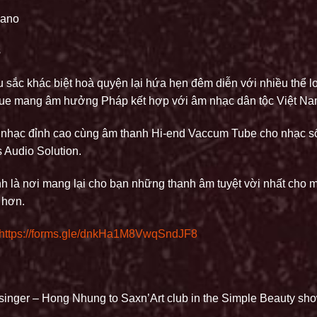
iano
s
 sắc khác biệt hoà quyện lại hứa hẹn đêm diễn với nhiều thể lo
blue mang âm hưởng Pháp kết hợp với âm nhạc dân tộc Việt Na
nhạc đỉnh cao cùng âm thanh Hi-end Vaccum Tube cho nhạc số
 Audio Solution.
à nơi mang lại cho bạn những thanh âm tuyệt vời nhất cho m
 hơn.
https://forms.gle/dnkHa1M8VwqSndJF8
inger – Hong Nhung to Saxn’Art club in the Simple Beauty sho