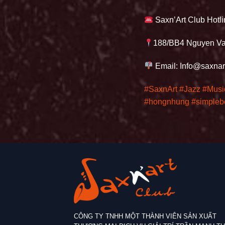
Saxn’Art Club Hotl
188/BB4 Nguyen Va
Email: Info@saxnar
#SaxnArt
#Jazz
#Musi
#hongnhung
#simpleb
CÔNG TY TNHH MỘT THÀNH VIÊN SẢN XUẤT