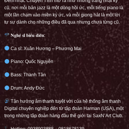
Đêm nhạc Chuyện Tình mở ra như những trang nhật ký
cũ, nơi mỗi bản jazz là một dòng hồi ức, mỗi tiếng piano là
một lần chạm vào miền ký ức, và mỗi giọng hát là một lời
tự sự dành cho những điều đã qua nhưng chưa từng cũ.
𝐍𝐠𝐡𝐞̣̂ 𝐬𝐢̃ 𝐛𝐢𝐞̂̉𝐮 𝐝𝐢𝐞̂̃𝐧:
Ca sĩ: Xuân Hương – Phương Mai
Piano: Quốc Nguyễn
Bass: Thanh Tân
Drum: Andy Đức
Tận hưởng âm thanh tuyệt vời của hệ thống âm thanh
Digital chuyên nghiệp đến từ tập đoàn Harman (USA), một
trong những tập đoàn hàng đầu thế giới tại SaxN’Art Club.
Hotline: 0938903888 – 0818678139