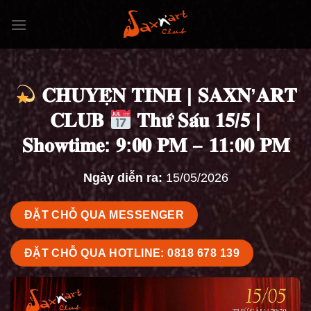
Bỏ
qua
nội
dung
𝐂𝐇𝐔𝐘𝐄̣̂𝐍 𝐓𝐈̀𝐍𝐇 | 𝐒𝐀𝐗𝐍’𝐀𝐑𝐓
𝐂𝐋𝐔𝐁
𝐓𝐡𝐮̛́ 𝐒𝐚́𝐮 𝟏𝟓/𝟓 |
𝐒𝐡𝐨𝐰𝐭𝐢𝐦𝐞: 𝟗:𝟎𝟎 𝐏𝐌 – 𝟏𝟏:𝟎𝟎 𝐏𝐌
Ngày diễn ra:
15/05/2026
ĐẶT CHỖ QUA MESSENGER
ĐẶT CHỖ QUA HOTLINE: 0818 678 139