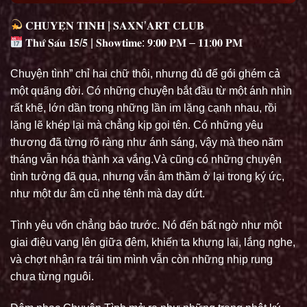
𝐂𝐇𝐔𝐘𝐄̣̂𝐍 𝐓𝐈̀𝐍𝐇 | 𝐒𝐀𝐗𝐍’𝐀𝐑𝐓 𝐂𝐋𝐔𝐁
𝐓𝐡𝐮̛́ 𝐒𝐚́𝐮 𝟏𝟓/𝟓 | 𝐒𝐡𝐨𝐰𝐭𝐢𝐦𝐞: 𝟗:𝟎𝟎 𝐏𝐌 – 𝟏𝟏:𝟎𝟎 𝐏𝐌
Chuyện tình” chỉ hai chữ thôi, nhưng đủ để gói ghém cả
một quãng đời. Có những chuyện bắt đầu từ một ánh nhìn
rất khẽ, lớn dần trong những lần im lặng cạnh nhau, rồi
lặng lẽ khép lại mà chẳng kịp gọi tên. Có những yêu
thương đã từng rõ ràng như ánh sáng, vậy mà theo năm
tháng vẫn hóa thành xa vắng.Và cũng có những chuyện
tình tưởng đã qua, nhưng vẫn âm thầm ở lại trong ký ức,
như một dư âm cũ nhẹ tênh mà day dứt.
Tình yêu vốn chẳng báo trước. Nó đến bất ngờ như một
giai điệu vang lên giữa đêm, khiến ta khựng lại, lắng nghe,
và chợt nhận ra trái tim mình vẫn còn những nhịp rung
chưa từng nguôi.