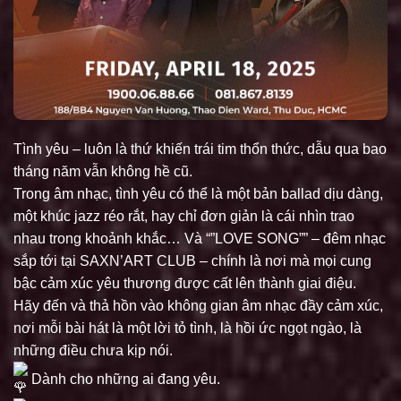
Tình yêu – luôn là thứ khiến trái tim thổn thức, dẫu qua bao
tháng năm vẫn không hề cũ.
Trong âm nhạc, tình yêu có thể là một bản ballad dịu dàng,
một khúc jazz réo rắt, hay chỉ đơn giản là cái nhìn trao
nhau trong khoảnh khắc… Và “”LOVE SONG”” – đêm nhạc
sắp tới tại SAXN’ART CLUB – chính là nơi mà mọi cung
bậc cảm xúc yêu thương được cất lên thành giai điệu.
Hãy đến và thả hồn vào không gian âm nhạc đầy cảm xúc,
nơi mỗi bài hát là một lời tỏ tình, là hồi ức ngọt ngào, là
những điều chưa kịp nói.
Dành cho những ai đang yêu.