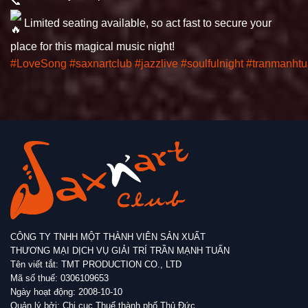
Limited seating available, so act fast to secure your
place for this magical music night!
#LoveSong
#saxnartclub
#jazzlive
#soulfulnight
#tranmanht
CÔNG TY TNHH MỘT THÀNH VIÊN SẢN XUẤT
THƯƠNG MẠI DỊCH VỤ GIẢI TRÍ TRẦN MẠNH TUẤN
Tên viết tắt: TMT PRODUCTION CO., LTD
Mã số thuế: 0306109653
Ngày hoạt động: 2008-10-10
Quản lý bởi: Chi cục Thuế thành phố Thủ Đức