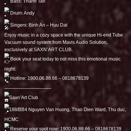
Bass: Thanh Tan
Drum: Andy
Singers: Binh An – Huu Dat
Enjoy music in a cozy space with the unique Hi-end Tube
Vacuum sound system from Mavis Audio Solution,
exclusively at SAXN’ART CLUB.
Book your seat today to not miss this emotional music
night:
Hotline: 1900.06.88.66 – 0818678139
——————————
Saxn’Art Club
188/BB4 Nguyen Van Huong, Thao Dien Ward, Thu duc,
HCMC
Reserve your spot now: 1900.06.88.66 – 0818678139