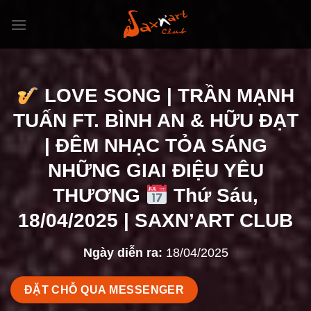
Bỏ
qua
nội
dung
LOVE SONG | TRẦN MẠNH
TUẤN FT. BÌNH AN & HỮU ĐẠT
| ĐÊM NHẠC TỎA SÁNG
NHỮNG GIAI ĐIỆU YÊU
THƯƠNG
Thứ Sáu,
18/04/2025 | SAXN’ART CLUB
Ngày diễn ra:
18/04/2025
ĐẶT CHỖ QUA MESSENGER