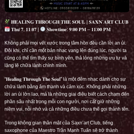
𝐇𝐄𝐀𝐋𝐈𝐍𝐆 𝐓𝐇𝐑𝐎𝐔𝐆𝐇 𝐓𝐇𝐄 𝐒𝐎𝐔𝐋 | 𝐒𝐀𝐗𝐍’𝐀𝐑𝐓 𝐂𝐋𝐔𝐁
𝐓𝐡𝐮̛́ 𝟕, 𝟏𝟏.𝟎𝟕 |
𝐒𝐡𝐨𝐰𝐭𝐢𝐦𝐞: 𝟗:𝟎𝟎 𝐏𝐌 – 𝟏𝟏:𝟎𝟎 𝐏𝐌
Không phải mọi vết xước trong tâm hồn đều cần lời an ủi.
Đôi khi, chỉ cần một bản nhạc vang lên đúng lúc, người ta
cũng có thể tìm thấy sự bình yên, thả lỏng những ưu tư và
lặng lẽ chữa lành chính mình.
“𝐇𝐞𝐚𝐥𝐢𝐧𝐠 𝐓𝐡𝐫𝐨𝐮𝐠𝐡 𝐓𝐡𝐞 𝐒𝐨𝐮𝐥” là một đêm nhạc dành cho sự
chữa lành bằng âm thanh và cảm xúc. Không phải những
lời an ủi lớn lao, mà là những giai điệu biết cách chạm đến
phần sâu nhất trong mỗi con người, nơi cất giữ những
niềm vui, nỗi nhớ và cả những điều chưa thể gọi thành tên.
Trong không gian thân mật của Saxn’art Club, tiếng
saxophone của Maestro Trần Mạnh Tuấn sẽ trở thành