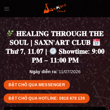
Bỏ
qua
nội
dung
𝐇𝐄𝐀𝐋𝐈𝐍𝐆 𝐓𝐇𝐑𝐎𝐔𝐆𝐇 𝐓𝐇𝐄
𝐒𝐎𝐔𝐋 | 𝐒𝐀𝐗𝐍’𝐀𝐑𝐓 𝐂𝐋𝐔𝐁
𝐓𝐡𝐮̛́ 𝟕, 𝟏𝟏.𝟎𝟕 |
𝐒𝐡𝐨𝐰𝐭𝐢𝐦𝐞: 𝟗:𝟎𝟎
𝐏𝐌 – 𝟏𝟏:𝟎𝟎 𝐏𝐌
Ngày diễn ra:
11/07/2026
ĐẶT CHỖ QUA MESSENGER
ĐẶT CHỖ QUA HOTLINE: 0818 678 139