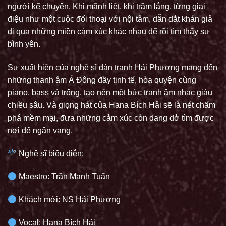
người kể chuyện. Khi mãnh liệt, khi trầm lắng, từng giai
điệu như một cuộc đối thoại với nội tâm, dẫn dắt khán giả
đi qua những miền cảm xúc khác nhau để rồi tìm thấy sự
bình yên.
Sự xuất hiện của nghệ sĩ đàn tranh Hải Phượng mang đến
những thanh âm Á Đông đầy tinh tế, hòa quyện cùng
piano, bass và trống, tạo nên một bức tranh âm nhạc giàu
chiều sâu. Và giọng hát của Hana Bích Hải sẽ là nét chấm
phá mềm mại, đưa những cảm xúc còn dang dở tìm được
nơi để ngân vang.
Nghệ sĩ biểu diễn:
Maestro: Trần Mạnh Tuấn
Khách mời: NS Hải Phượng
Vocal: Hana Bích Hải