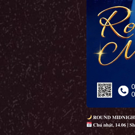
𝐑𝐎𝐔𝐍𝐃 𝐌𝐈𝐃𝐍𝐈𝐆𝐇
𝐂𝐡𝐮̉ 𝐧𝐡𝐚̣̂𝐭, 𝟏𝟒.𝟎𝟔 | 