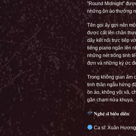
“Round Midnight” được
những ồn ào thường nh
Tên gọi ấy gợi nên một
được cất lên chân thự
dây kết nối trực tiếp 
tiếng piano ngân lên n
những nét trống tinh t
đơn và những ký ức đẹ
Trong không gian ấm c
tinh thần ngẫu hứng đ
ồn ào, không vội vã, 
gần chạm nửa khuya.
𝐍𝐠𝐡𝐞̣̂ 𝐬𝐢̃ 𝐛𝐢𝐞̂̉𝐮 𝐝𝐢𝐞̂̃𝐧:
Ca sĩ: Xuân Hươn