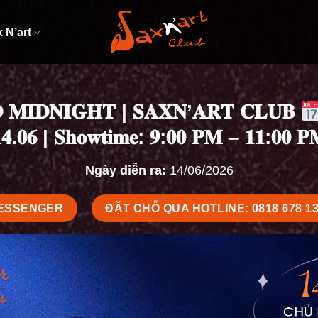
 N’art
 𝐌𝐈𝐃𝐍𝐈𝐆𝐇𝐓 | 𝐒𝐀𝐗𝐍’𝐀𝐑𝐓 𝐂𝐋𝐔𝐁
𝟒.𝟎𝟔 | 𝐒𝐡𝐨𝐰𝐭𝐢𝐦𝐞: 𝟗:𝟎𝟎 𝐏𝐌 – 𝟏𝟏:𝟎𝟎 𝐏
Ngày diễn ra:
14/06/2026
MESSENGER
ĐẶT CHỖ QUA HOTLINE: 0818 678 1