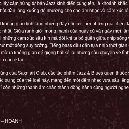
 lấy cảm hứng từ bản Jazz kinh điển cùng tên, là khoảnh khắc
ật dần lắng xuống để nhường chỗ cho âm nhạc và cảm xúc lên
 không gian tĩnh lặng nhưng đầy nội lực, nơi những giai điệu J
c nhất. Giữa ranh giới mong manh của ngày cũ và ngày mới, âm
với những cảm xúc sâu kín mà đôi khi ta bỏ quên giữa nhịp sống 
hư một dòng suy tưởng. Tiếng bass đều đặn tựa nhịp thời gian đ
ế mở ra không gian để giọng hát kể lại những câu chuyện về tình
p còn ở lại.
úng của Saxn’art Club, các tác phẩm Jazz & Blues quen thuộc 
ặc trưng của thể loại này, mang đến một đêm nhạc vừa sâu lắn
chỉ còn những thanh âm chân thành đồng hành cùng người nghe
g – HOANH