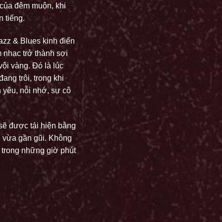
 của đêm muộn, khi
 tiếng.
azz & Blues kinh điển
 nhạc trở thành sợi
vội vàng. Đó là lúc
ang trôi, trong khi
 yêu, nỗi nhớ, sự cô
sẽ được tái hiện bằng
g vừa gần gũi. Không
 trong những giờ phút