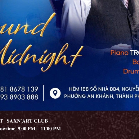
𝐓 | 𝐒𝐀𝐗𝐍’𝐀𝐑𝐓 𝐂𝐋𝐔𝐁
𝐡𝐨𝐰𝐭𝐢𝐦𝐞: 𝟗:𝟎𝟎 𝐏𝐌 – 𝟏𝟏:𝟎𝟎 𝐏𝐌