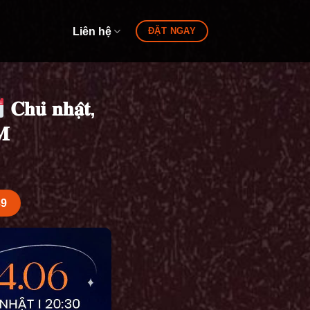
Liên hệ
ĐẶT NGAY
𝐂𝐡𝐮̉ 𝐧𝐡𝐚̣̂𝐭,
𝐌
39